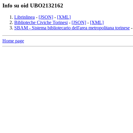
Info su oid UBO2132162
Librinlinea
-
[JSON]
-
[XML]
Biblioteche Civiche Torinesi
-
[JSON]
-
[XML]
SBAM - Sistema bibliotecario dell'area metropolitana torinese
Home page